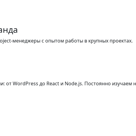
анда
roject-менеджеры с опытом работы в крупных проектах.
 от WordPress до React и Node.js. Постоянно изучаем но